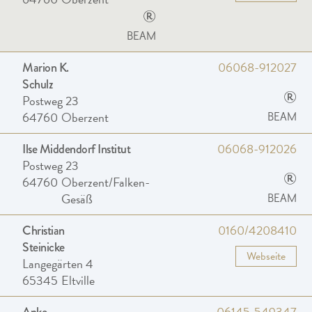
®
BEAM
06068-912027
Marion K.
Schulz
®
Postweg 23
64760
Oberzent
BEAM
06068-912026
Ilse Middendorf Institut
Postweg 23
®
64760
Oberzent/Falken-
Gesäß
BEAM
0160/4208410
Christian
Steinicke
Webseite
Langegärten 4
65345
Eltville
06145-549347