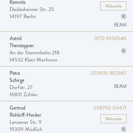
Kemnitz
Webseite
Deidesheimer Str. 25
®
14197
Berlin
BEAM
0172-6159546
Astrid
Therstappen
®
An der Stammbahn 218
14532
Klein Machnow
033931-803167
Petra
Schirge
Dorfstr. 27
BEAM
16831
Zühlen
038792-50471
Gertrud
Rohloff-Hecker
Webseite
Lenzener Str. 9
®
19309
Mödlich