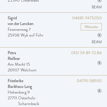
®
25590
Osterstedt
BEAM
04681-7475050
Sigrid
von der Lancken
Webseite
Fasanenweg 7
®
25938
Wyk auf Föhr
BEAM
0151 59 89 72 84
Petra
Reißner
®
Am Markt 15
26907
Walchum
04791-58900
Friederike
Backhaus-Lang
®
Hehenberg 9
27711
Osterholz-
Scharmbeck