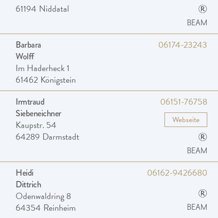
®
61194
Niddatal
BEAM
06174-23243
Barbara
Wolff
Im Haderheck 1
61462
Königstein
06151-76758
Irmtraud
Siebeneichner
Webseite
Kaupstr. 54
®
64289
Darmstadt
BEAM
06162-9426680
Heidi
Dittrich
®
Odenwaldring 8
64354
Reinheim
BEAM