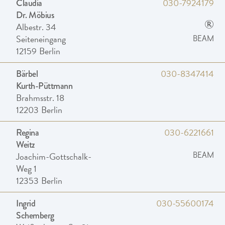
030-7924179
Claudia
Dr. Möbius
®
Albestr. 34
Seiteneingang
BEAM
12159
Berlin
030-8347414
Bärbel
Kurth-Püttmann
Brahmsstr. 18
12203
Berlin
030-6221661
Regina
Weitz
Joachim-Gottschalk-
BEAM
Weg 1
12353
Berlin
030-55600174
Ingrid
Schemberg