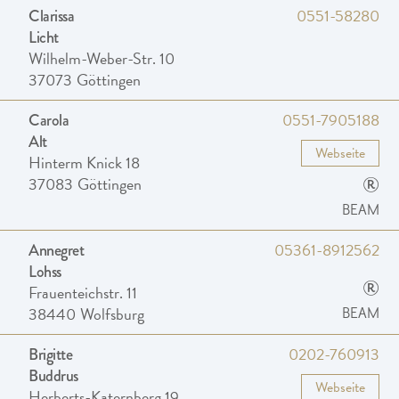
0551-58280
Clarissa
Licht
Wilhelm-Weber-Str. 10
37073
Göttingen
0551-7905188
Carola
Alt
Webseite
Hinterm Knick 18
®
37083
Göttingen
BEAM
05361-8912562
Annegret
Lohss
®
Frauenteichstr. 11
38440
Wolfsburg
BEAM
0202-760913
Brigitte
Buddrus
Webseite
Herberts-Katernberg 19