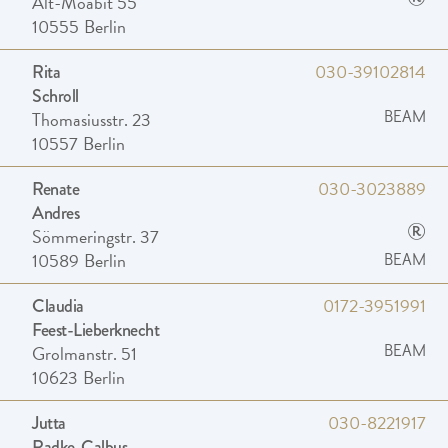
®
Alt-Moabit 55
10555
Berlin
030-39102814
Rita
Schroll
Thomasiusstr. 23
BEAM
10557
Berlin
030-3023889
Renate
Andres
®
Sömmeringstr. 37
10589
Berlin
BEAM
0172-3951991
Claudia
Feest-Lieberknecht
Grolmanstr. 51
BEAM
10623
Berlin
030-8221917
Jutta
Radke-Calbus