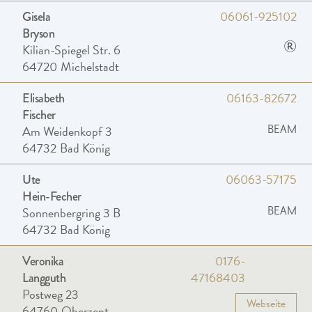
06061-925102
Gisela
Bryson
®
Kilian-Spiegel Str. 6
64720
Michelstadt
06163-82672
Elisabeth
Fischer
Am Weidenkopf 3
BEAM
64732
Bad König
06063-57175
Ute
Hein-Fecher
Sonnenbergring 3 B
BEAM
64732
Bad König
0176-
Veronika
47168403
Langguth
Postweg 23
Webseite
64760
Oberzent