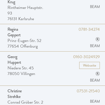
Krug
Rintheimer Hauptstr.
BEAM
93
76131
Karlsruhe
0781-34274
Regina
Geppert
®
Prinz-Eugen-Str. 52
77654
Offenburg
BEAM
0160-3024929
Georg
Huppert
Webseite
Niedere Str. 45
®
78050
Villingen
BEAM
07531-21540
Christine
Strehlke
Conrad Gröber Str. 2
BEAM