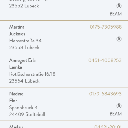
®
23552
Lübeck
BEAM
0175-7305988
Martina
Jucknies
®
Hansestraße 34
23558
Lübeck
0451-4008253
Annegret Erla
Lemke
Rotlöscherstraße 16/18
23564
Lübeck
0179-6843693
Nadine
Flor
®
Spannbrück 4
24409
Stoltebüll
BEAM
04621-20101
Medau