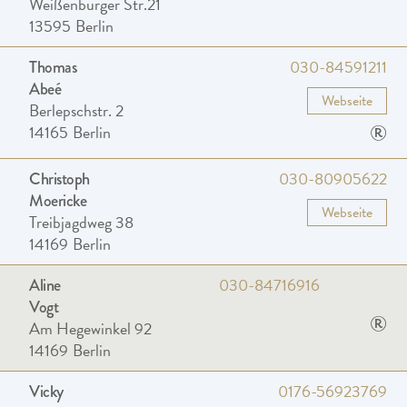
Weißenburger Str.21
13595
Berlin
030-84591211
Thomas
Abeé
Webseite
Berlepschstr. 2
®
14165
Berlin
030-80905622
Christoph
Moericke
Webseite
Treibjagdweg 38
14169
Berlin
030-84716916
Aline
Vogt
®
Am Hegewinkel 92
14169
Berlin
0176-56923769
Vicky