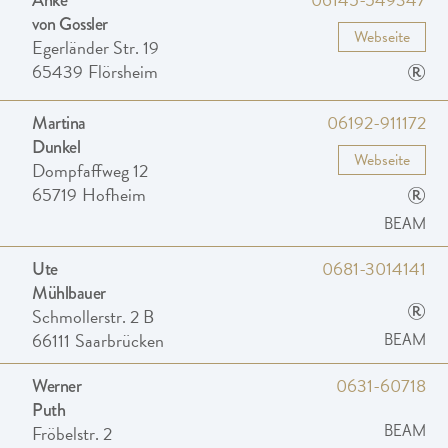
Anke
von Gossler
Webseite
Egerländer Str. 19
®
65439
Flörsheim
06192-911172
Martina
Dunkel
Webseite
Dompfaffweg 12
®
65719
Hofheim
BEAM
0681-3014141
Ute
Mühlbauer
®
Schmollerstr. 2 B
66111
Saarbrücken
BEAM
0631-60718
Werner
Puth
Fröbelstr. 2
BEAM