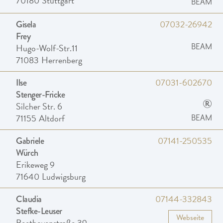
70180
Stuttgart
BEAM
07032-26942
Gisela
Frey
Hugo-Wolf-Str.11
BEAM
71083
Herrenberg
07031-602670
Ilse
Stenger-Fricke
®
Silcher Str. 6
71155
Altdorf
BEAM
07141-250535
Gabriele
Würch
Erikeweg 9
71640
Ludwigsburg
07144-332843
Claudia
Stefke-Leuser
Webseite
Beethovenstraße 39