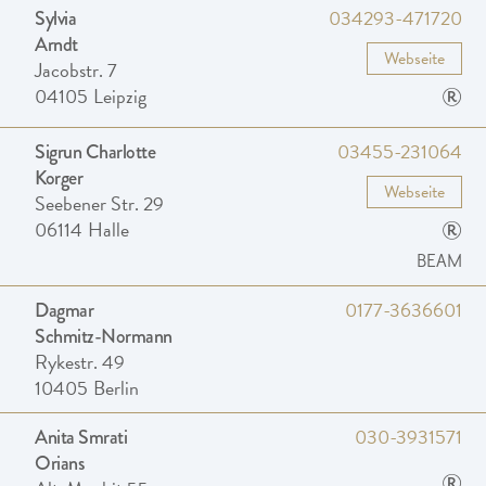
034293-471720
Sylvia
Arndt
Webseite
Jacobstr. 7
®
04105
Leipzig
03455-231064
Sigrun Charlotte
Korger
Webseite
Seebener Str. 29
®
06114
Halle
BEAM
0177-3636601
Dagmar
Schmitz-Normann
Rykestr. 49
10405
Berlin
030-3931571
Anita Smrati
Orians