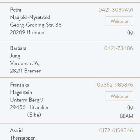
0421-3039451
Petra
Naujoks-Nysetvold
Webseite
Georg-Gröning-Str. 38
®
28209
Bremen
0421-73486
Barbara
Jung
Verdunstr.16,
28211
Bremen
05862-985876
Franziska
Hagelstein
Webseite
Unterm Berg 9
®
29456
Hitzacker
(Elbe)
BEAM
0172-6159546
Astrid
Therstappen