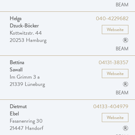
BEAM
040-4229682
Helga
Dzuck-Böcker
Webseite
Kottwitzstr. 44
®
20253
Hamburg
BEAM
04131-38357
Bettina
Sawall
Webseite
Im Grimm 3 a
®
21339
Lüneburg
BEAM
04133-404979
Dietmut
Ebel
Webseite
Fasanenring 30
®
21447
Handorf