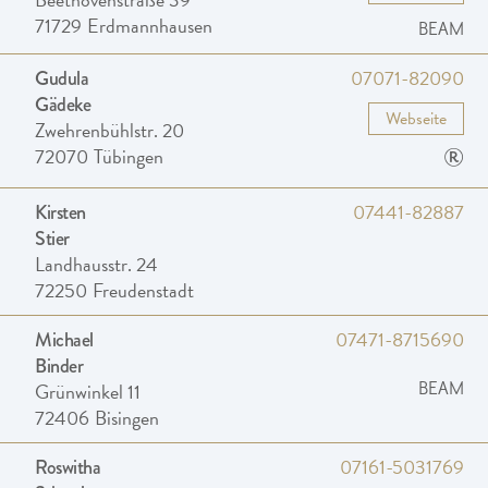
71729
Erdmannhausen
BEAM
07071-82090
Gudula
Gädeke
Webseite
Zwehrenbühlstr. 20
®
72070
Tübingen
07441-82887
Kirsten
Stier
Landhausstr. 24
72250
Freudenstadt
07471-8715690
Michael
Binder
Grünwinkel 11
BEAM
72406
Bisingen
07161-5031769
Roswitha