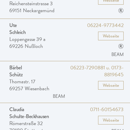
Webseite
Reichensteinstrasse 3
®
69151
Neckargemünd
06224-9773442
Ute
Schleich
Webseite
Loppengasse 39 a
®
69226
Nußloch
BEAM
06223-7290881 u. 0173-
Bärbel
8819645
Schütz
Thomastr. 17
Webseite
69257
Wiesenbach
BEAM
0711-60154673
Claudia
Schulte-Beckhausen
Webseite
Römerstraße 32