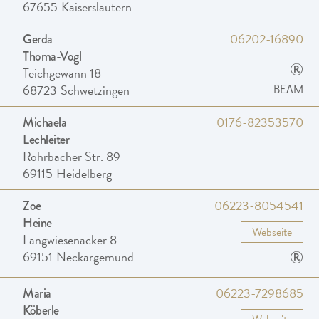
67655
Kaiserslautern
06202-16890
Gerda
Thoma-Vogl
®
Teichgewann 18
68723
Schwetzingen
BEAM
0176-82353570
Michaela
Lechleiter
Rohrbacher Str. 89
69115
Heidelberg
06223-8054541
Zoe
Heine
Webseite
Langwiesenäcker 8
®
69151
Neckargemünd
06223-7298685
Maria
Köberle