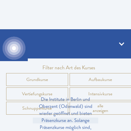
Onlinekurse
Filter nach Art des Kurses
Grundkurse
Aufbaukurse
Vertiefungskurse
Intensivkurse
Die Institute in Berlin und
alle
Oberzent (Odenwald) sind
Schnupperkurse
anzeigen
wieder geöffnet und bieten
Präsenzkurse an. Solange
Präsenzkurse möglich sind,