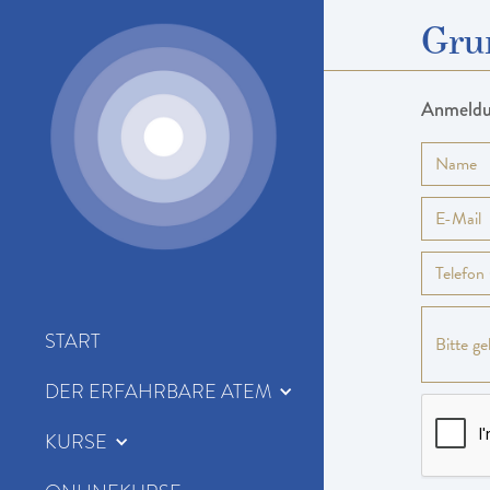
Gru
06
.
11
.
–
08
.
11
.
2026
Anmeld
Ort
Oberzent
Voraussetzungen
keine
Kosten
€ 255,-
Kurszeiten
START
Fr.: 17:00 – 20:00
Sa.: 9:00 – 12:30 und
DER ERFAHRBARE ATEM
15:30 – 18:00
So.: 9:00 – 12:00
KURSE