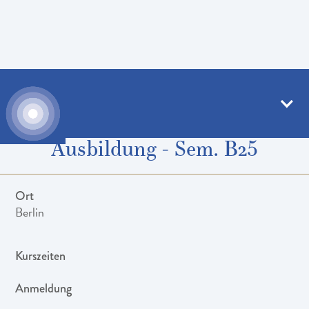
06
.
09
.
–
11
.
09
.
2021
Ausbildung
:
Ausbildung - Sem. B25
Ort
Berlin
Kurszeiten
Anmeldung